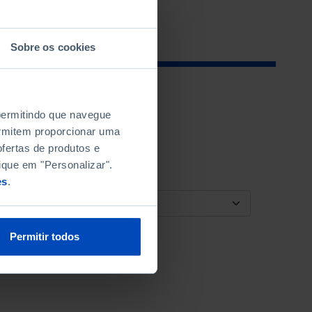
Sobre os cookies
 permitindo que navegue
permitem proporcionar uma
fertas de produtos e
ique em "Personalizar".
es
.
ORDENAR POR
Permitir todos