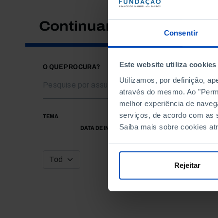
Continuar a pesquisar
Consentir
Este website utiliza cookies
O QUE PROCURA?
Utilizamos, por definição, a
através do mesmo. Ao "Permit
melhor experiência de naveg
serviços, de acordo com as s
TEMA
Saiba mais sobre cookies at
DATA DE INÍCIO
Rejeitar