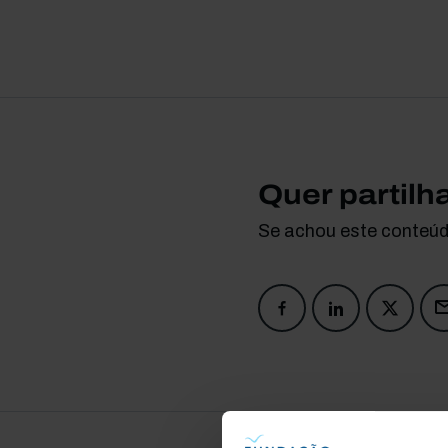
Quer partilh
Se achou este conteúdo