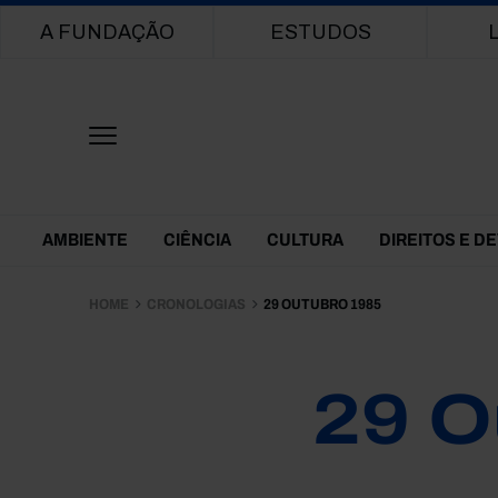
Main navigation
A FUNDAÇÃO
ESTUDOS
Themes Menu
AMBIENTE
CIÊNCIA
CULTURA
DIREITOS E D
HOME
CRONOLOGIAS
29 OUTUBRO 1985
29 O