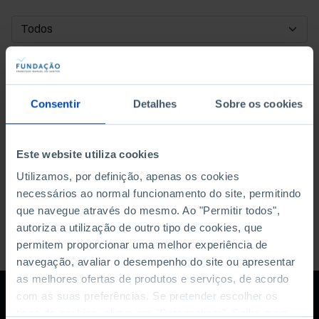
DATA DE INÍCIO
DATA DE FIM
Consentir
Detalhes
Sobre os cookies
ORDENAR POR
Este website utiliza cookies
Utilizamos, por definição, apenas os cookies
necessários ao normal funcionamento do site, permitindo
que navegue através do mesmo. Ao "Permitir todos",
autoriza a utilização de outro tipo de cookies, que
permitem proporcionar uma melhor experiência de
navegação, avaliar o desempenho do site ou apresentar
as melhores ofertas de produtos e serviços, de acordo
com as suas preferências. Se pretender escolher os
tipos de cookies, clique em "Personalizar". Saiba mais