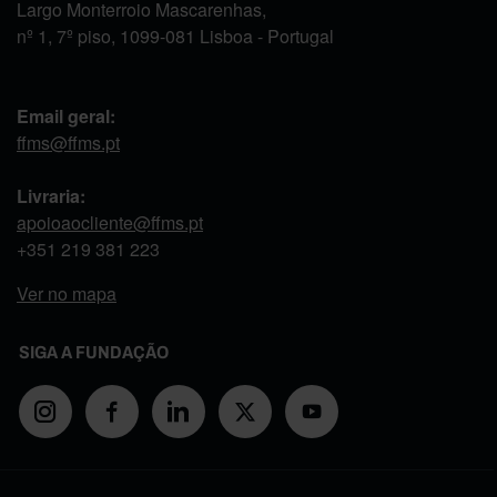
Largo Monterroio Mascarenhas,
nº 1, 7º piso, 1099-081 Lisboa - Portugal
Email geral:
ffms@ffms.pt
Livraria:
apoioaocliente@ffms.pt
+351
219 381 223
Ver no mapa
SIGA A FUNDAÇÃO