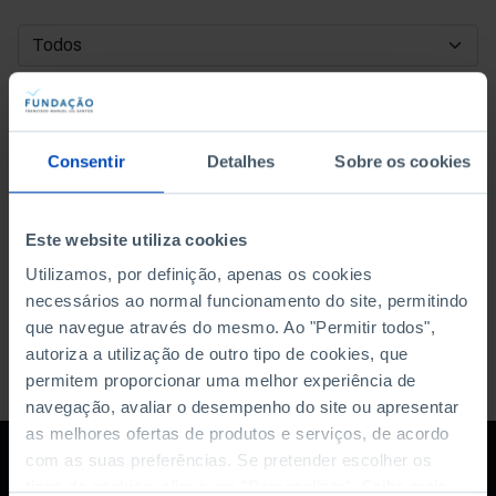
DATA DE INÍCIO
DATA DE FIM
Consentir
Detalhes
Sobre os cookies
ORDENAR POR
Este website utiliza cookies
Utilizamos, por definição, apenas os cookies
necessários ao normal funcionamento do site, permitindo
que navegue através do mesmo. Ao "Permitir todos",
autoriza a utilização de outro tipo de cookies, que
permitem proporcionar uma melhor experiência de
navegação, avaliar o desempenho do site ou apresentar
as melhores ofertas de produtos e serviços, de acordo
com as suas preferências. Se pretender escolher os
tipos de cookies, clique em "Personalizar". Saiba mais