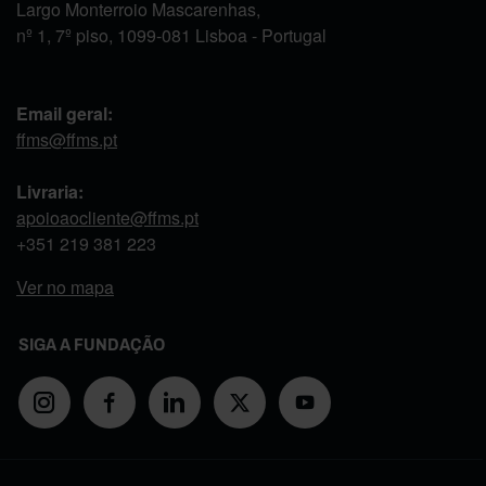
Largo Monterroio Mascarenhas,
nº 1, 7º piso, 1099-081 Lisboa - Portugal
Email geral:
ffms@ffms.pt
Livraria:
apoioaocliente@ffms.pt
+351
219 381 223
Ver no mapa
SIGA A FUNDAÇÃO