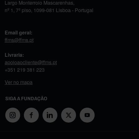
Largo Monterroio Mascarenhas,
nº 1, 7º piso, 1099-081 Lisboa - Portugal
Email geral:
ffms@ffms.pt
Livraria:
apoioaocliente@ffms.pt
+351
219 381 223
Ver no mapa
SIGA A FUNDAÇÃO