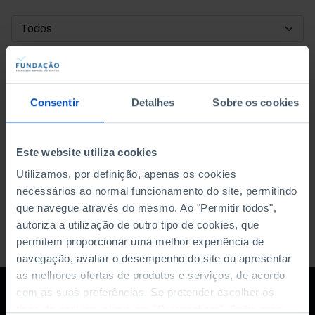
DATA DE INÍCIO
DATA DE FIM
Consentir
Detalhes
Sobre os cookies
ORDENAR POR
Este website utiliza cookies
Utilizamos, por definição, apenas os cookies
necessários ao normal funcionamento do site, permitindo
que navegue através do mesmo. Ao "Permitir todos",
autoriza a utilização de outro tipo de cookies, que
permitem proporcionar uma melhor experiência de
navegação, avaliar o desempenho do site ou apresentar
as melhores ofertas de produtos e serviços, de acordo
com as suas preferências. Se pretender escolher os
tipos de cookies, clique em "Personalizar". Saiba mais