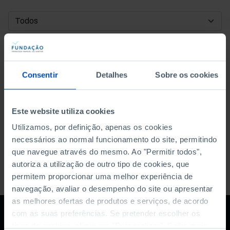
DATA DE INÍCIO
DATA DE FIM
Consentir
Detalhes
Sobre os cookies
ORDENAR POR
Este website utiliza cookies
Utilizamos, por definição, apenas os cookies
necessários ao normal funcionamento do site, permitindo
que navegue através do mesmo. Ao "Permitir todos",
autoriza a utilização de outro tipo de cookies, que
permitem proporcionar uma melhor experiência de
navegação, avaliar o desempenho do site ou apresentar
as melhores ofertas de produtos e serviços, de acordo
com as suas preferências. Se pretender escolher os
tipos de cookies, clique em "Personalizar". Saiba mais