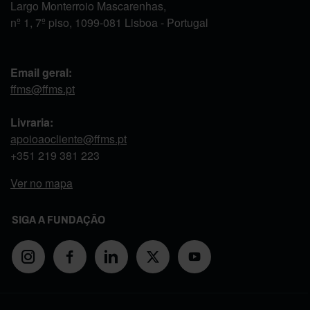
Largo Monterroio Mascarenhas,
nº 1, 7º piso, 1099-081 Lisboa - Portugal
Email geral:
ffms@ffms.pt
Livraria:
apoioaocliente@ffms.pt
+351
219 381 223
Ver no mapa
SIGA A FUNDAÇÃO