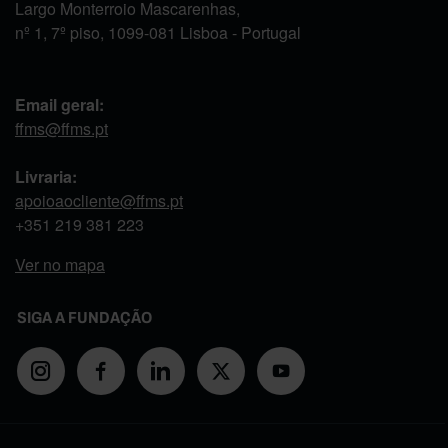
Largo Monterroio Mascarenhas,
nº 1, 7º piso, 1099-081 Lisboa - Portugal
Email geral:
ffms@ffms.pt
Livraria:
apoioaocliente@ffms.pt
+351
219 381 223
Ver no mapa
SIGA A FUNDAÇÃO