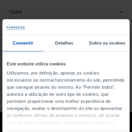
DATA DE INÍCIO
DATA DE FIM
Consentir
Detalhes
Sobre os cookies
ORDENAR POR
Este website utiliza cookies
Utilizamos, por definição, apenas os cookies
necessários ao normal funcionamento do site, permitindo
que navegue através do mesmo. Ao "Permitir todos",
autoriza a utilização de outro tipo de cookies, que
permitem proporcionar uma melhor experiência de
navegação, avaliar o desempenho do site ou apresentar
as melhores ofertas de produtos e serviços, de acordo
com as suas preferências. Se pretender escolher os
tipos de cookies, clique em "Personalizar". Saiba mais