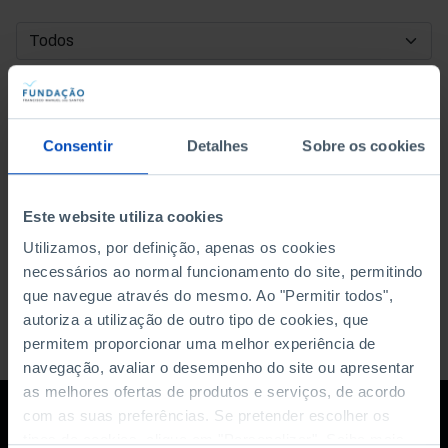
DATA DE INÍCIO
DATA DE FIM
Consentir
Detalhes
Sobre os cookies
ORDENAR POR
Este website utiliza cookies
Utilizamos, por definição, apenas os cookies
necessários ao normal funcionamento do site, permitindo
que navegue através do mesmo. Ao "Permitir todos",
autoriza a utilização de outro tipo de cookies, que
permitem proporcionar uma melhor experiência de
navegação, avaliar o desempenho do site ou apresentar
as melhores ofertas de produtos e serviços, de acordo
com as suas preferências. Se pretender escolher os
tipos de cookies, clique em "Personalizar". Saiba mais