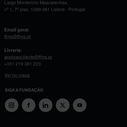
Largo Monterroio Mascarenhas,
nº 1, 7º piso, 1099-081 Lisboa - Portugal
Email geral:
ffms@ffms.pt
Livraria:
apoioaocliente@ffms.pt
+351
219 381 223
Ver no mapa
SIGA A FUNDAÇÃO