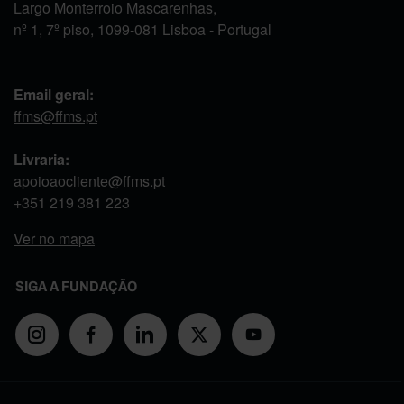
Largo Monterroio Mascarenhas,
nº 1, 7º piso, 1099-081 Lisboa - Portugal
Email geral:
ffms@ffms.pt
Livraria:
apoioaocliente@ffms.pt
+351
219 381 223
Ver no mapa
SIGA A FUNDAÇÃO