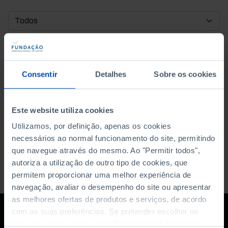
DATA DE INÍCIO
DATA DE FIM
Consentir
Detalhes
Sobre os cookies
ORDENAR POR
Este website utiliza cookies
Utilizamos, por definição, apenas os cookies
necessários ao normal funcionamento do site, permitindo
que navegue através do mesmo. Ao "Permitir todos",
autoriza a utilização de outro tipo de cookies, que
permitem proporcionar uma melhor experiência de
navegação, avaliar o desempenho do site ou apresentar
as melhores ofertas de produtos e serviços, de acordo
com as suas preferências. Se pretender escolher os
tipos de cookies, clique em "Personalizar". Saiba mais