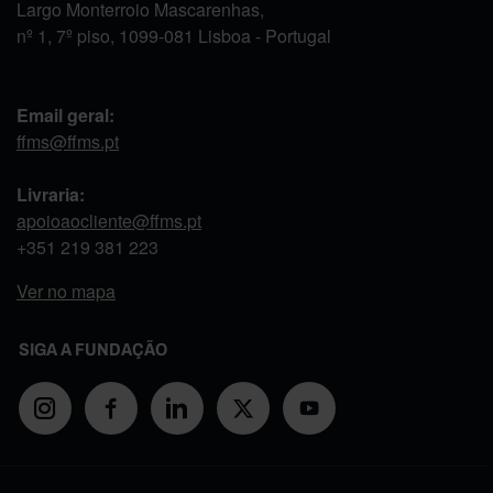
Largo Monterroio Mascarenhas,
nº 1, 7º piso, 1099-081 Lisboa - Portugal
Email geral:
ffms@ffms.pt
Livraria:
apoioaocliente@ffms.pt
+351
219 381 223
Ver no mapa
SIGA A FUNDAÇÃO