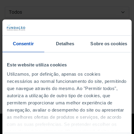
DATA DE INÍCIO
DATA DE FIM
Consentir
Detalhes
Sobre os cookies
ORDENAR POR
Este website utiliza cookies
Utilizamos, por definição, apenas os cookies
necessários ao normal funcionamento do site, permitindo
que navegue através do mesmo. Ao "Permitir todos",
autoriza a utilização de outro tipo de cookies, que
permitem proporcionar uma melhor experiência de
navegação, avaliar o desempenho do site ou apresentar
as melhores ofertas de produtos e serviços, de acordo
com as suas preferências. Se pretender escolher os
tipos de cookies, clique em "Personalizar". Saiba mais