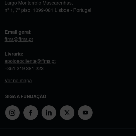
Largo Monterroio Mascarenhas,
nº 1, 7º piso, 1099-081 Lisboa - Portugal
Email geral:
ffms@ffms.pt
Livraria:
apoioaocliente@ffms.pt
+351
219 381 223
Ver no mapa
SIGA A FUNDAÇÃO