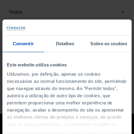
DATA DE INÍCIO
DATA DE FIM
Consentir
Detalhes
Sobre os cookies
ORDENAR POR
Este website utiliza cookies
Utilizamos, por definição, apenas os cookies
necessários ao normal funcionamento do site, permitindo
que navegue através do mesmo. Ao "Permitir todos",
autoriza a utilização de outro tipo de cookies, que
permitem proporcionar uma melhor experiência de
navegação, avaliar o desempenho do site ou apresentar
as melhores ofertas de produtos e serviços, de acordo
com as suas preferências. Se pretender escolher os
tipos de cookies, clique em "Personalizar". Saiba mais