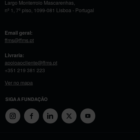
Largo Monterroio Mascarenhas,
nº 1, 7º piso, 1099-081 Lisboa - Portugal
Email geral:
ffms@ffms.pt
Livraria:
apoioaocliente@ffms.pt
+351
219 381 223
Ver no mapa
SIGA A FUNDAÇÃO