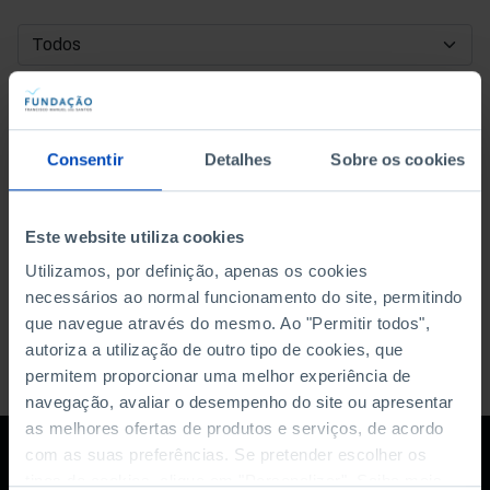
DATA DE INÍCIO
DATA DE FIM
Consentir
Detalhes
Sobre os cookies
ORDENAR POR
Este website utiliza cookies
Utilizamos, por definição, apenas os cookies
necessários ao normal funcionamento do site, permitindo
que navegue através do mesmo. Ao "Permitir todos",
autoriza a utilização de outro tipo de cookies, que
permitem proporcionar uma melhor experiência de
navegação, avaliar o desempenho do site ou apresentar
as melhores ofertas de produtos e serviços, de acordo
com as suas preferências. Se pretender escolher os
tipos de cookies, clique em "Personalizar". Saiba mais