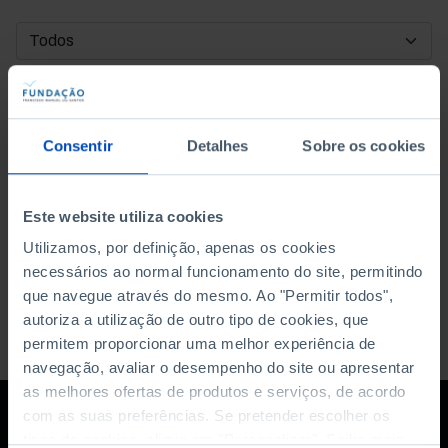
DATA DE INÍCIO
DATA DE FIM
Consentir
Detalhes
Sobre os cookies
ORDENAR POR
Este website utiliza cookies
Utilizamos, por definição, apenas os cookies
necessários ao normal funcionamento do site, permitindo
que navegue através do mesmo. Ao "Permitir todos",
autoriza a utilização de outro tipo de cookies, que
permitem proporcionar uma melhor experiência de
navegação, avaliar o desempenho do site ou apresentar
as melhores ofertas de produtos e serviços, de acordo
com as suas preferências. Se pretender escolher os
tipos de cookies, clique em "Personalizar". Saiba mais