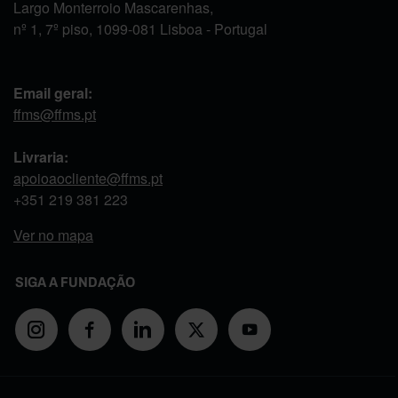
Largo Monterroio Mascarenhas,
nº 1, 7º piso, 1099-081 Lisboa - Portugal
Email geral:
ffms@ffms.pt
Livraria:
apoioaocliente@ffms.pt
+351
219 381 223
Ver no mapa
SIGA A FUNDAÇÃO