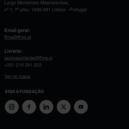
Largo Monterroio Mascarenhas,
nº 1, 7º piso, 1099-081 Lisboa - Portugal
Email geral:
ffms@ffms.pt
Livraria:
apoioaocliente@ffms.pt
+351
219 381 223
Ver no mapa
SIGA A FUNDAÇÃO