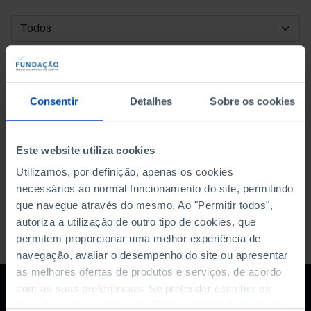
DATA DE INÍCIO
DATA DE FIM
Consentir
Detalhes
Sobre os cookies
ORDENAR POR
Este website utiliza cookies
Utilizamos, por definição, apenas os cookies
necessários ao normal funcionamento do site, permitindo
que navegue através do mesmo. Ao "Permitir todos",
autoriza a utilização de outro tipo de cookies, que
permitem proporcionar uma melhor experiência de
navegação, avaliar o desempenho do site ou apresentar
as melhores ofertas de produtos e serviços, de acordo
com as suas preferências. Se pretender escolher os
tipos de cookies, clique em "Personalizar". Saiba mais