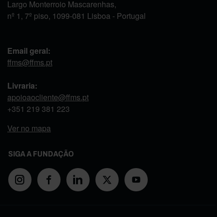
Largo Monterroio Mascarenhas,
nº 1, 7º piso, 1099-081 Lisboa - Portugal
Email geral:
ffms@ffms.pt
Livraria:
apoioaocliente@ffms.pt
+351
219 381 223
Ver no mapa
SIGA A FUNDAÇÃO