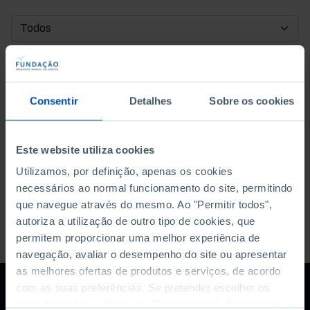
DATA DE INÍCIO
DATA DE FIM
Consentir
Detalhes
Sobre os cookies
ORDENAR POR
Este website utiliza cookies
Utilizamos, por definição, apenas os cookies
necessários ao normal funcionamento do site, permitindo
que navegue através do mesmo. Ao "Permitir todos",
autoriza a utilização de outro tipo de cookies, que
permitem proporcionar uma melhor experiência de
navegação, avaliar o desempenho do site ou apresentar
as melhores ofertas de produtos e serviços, de acordo
com as suas preferências. Se pretender escolher os
tipos de cookies, clique em "Personalizar". Saiba mais