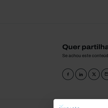
Quer partilh
Se achou este conteúdo