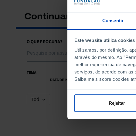
Continuar a pesquisar
Consentir
Este website utiliza cookies
O QUE PROCURA?
Utilizamos, por definição, a
através do mesmo. Ao "Permit
melhor experiência de naveg
serviços, de acordo com as s
TEMA
Saiba mais sobre cookies at
DATA DE INÍCIO
Rejeitar