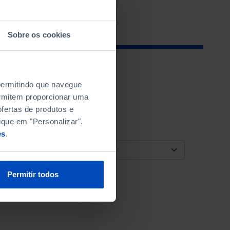
Sobre os cookies
 permitindo que navegue
permitem proporcionar uma
fertas de produtos e
ique em "Personalizar".
es
.
ORDENAR POR
Permitir todos