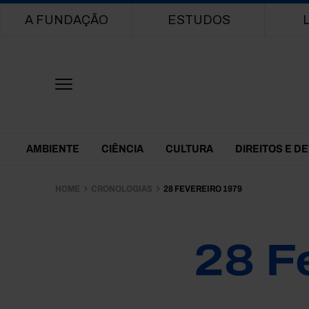
Main navigation
A FUNDAÇÃO
ESTUDOS
Themes Menu
AMBIENTE
CIÊNCIA
CULTURA
DIREITOS E D
HOME
CRONOLOGIAS
28 FEVEREIRO 1979
28 F