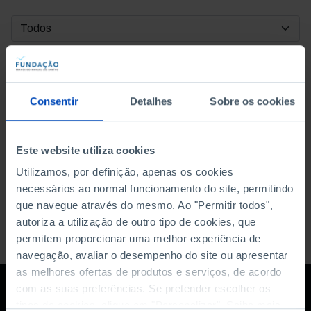
DATA DE INÍCIO
DATA DE FIM
Consentir
Detalhes
Sobre os cookies
ORDENAR POR
Este website utiliza cookies
Utilizamos, por definição, apenas os cookies
necessários ao normal funcionamento do site, permitindo
que navegue através do mesmo. Ao "Permitir todos",
autoriza a utilização de outro tipo de cookies, que
permitem proporcionar uma melhor experiência de
navegação, avaliar o desempenho do site ou apresentar
as melhores ofertas de produtos e serviços, de acordo
com as suas preferências. Se pretender escolher os
tipos de cookies, clique em "Personalizar". Saiba mais