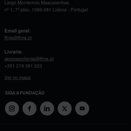
Largo Monterroio Mascarenhas,
nº 1, 7º piso, 1099-081 Lisboa - Portugal
Email geral:
ffms@ffms.pt
Livraria:
apoioaocliente@ffms.pt
+351
219 381 223
Ver no mapa
SIGA A FUNDAÇÃO