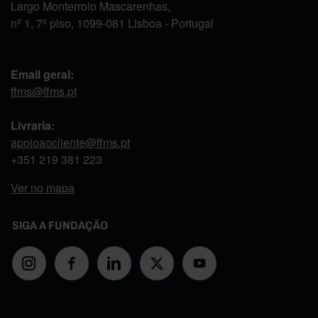
Largo Monterroio Mascarenhas,
nº 1, 7º piso, 1099-081 Lisboa - Portugal
Email geral:
ffms@ffms.pt
Livraria:
apoioaocliente@ffms.pt
+351
219 381 223
Ver no mapa
SIGA A FUNDAÇÃO