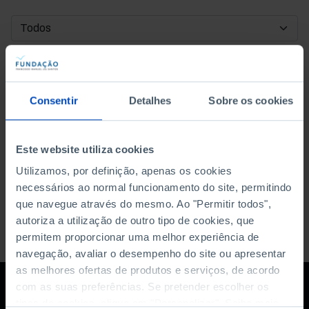
DATA DE INÍCIO
DATA DE FIM
Consentir
Detalhes
Sobre os cookies
ORDENAR POR
Este website utiliza cookies
Utilizamos, por definição, apenas os cookies
necessários ao normal funcionamento do site, permitindo
que navegue através do mesmo. Ao "Permitir todos",
autoriza a utilização de outro tipo de cookies, que
permitem proporcionar uma melhor experiência de
navegação, avaliar o desempenho do site ou apresentar
as melhores ofertas de produtos e serviços, de acordo
com as suas preferências. Se pretender escolher os
tipos de cookies, clique em "Personalizar". Saiba mais