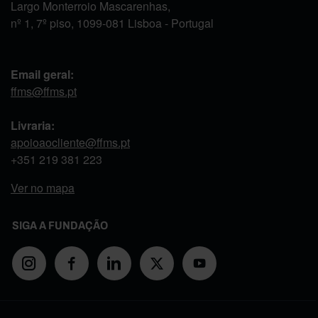
Largo Monterroio Mascarenhas,
nº 1, 7º piso, 1099-081 Lisboa - Portugal
Email geral:
ffms@ffms.pt
Livraria:
apoioaocliente@ffms.pt
+351
219 381 223
Ver no mapa
SIGA A FUNDAÇÃO