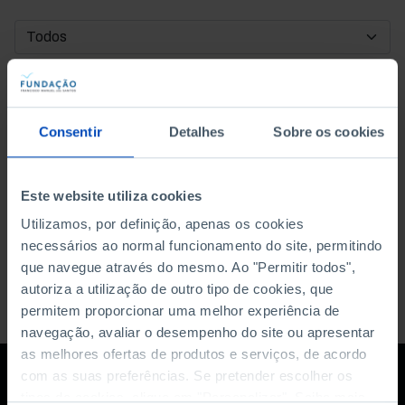
DATA DE INÍCIO
DATA DE FIM
Consentir
Detalhes
Sobre os cookies
ORDENAR POR
Este website utiliza cookies
Utilizamos, por definição, apenas os cookies
necessários ao normal funcionamento do site, permitindo
que navegue através do mesmo. Ao "Permitir todos",
autoriza a utilização de outro tipo de cookies, que
permitem proporcionar uma melhor experiência de
navegação, avaliar o desempenho do site ou apresentar
as melhores ofertas de produtos e serviços, de acordo
com as suas preferências. Se pretender escolher os
tipos de cookies, clique em "Personalizar". Saiba mais