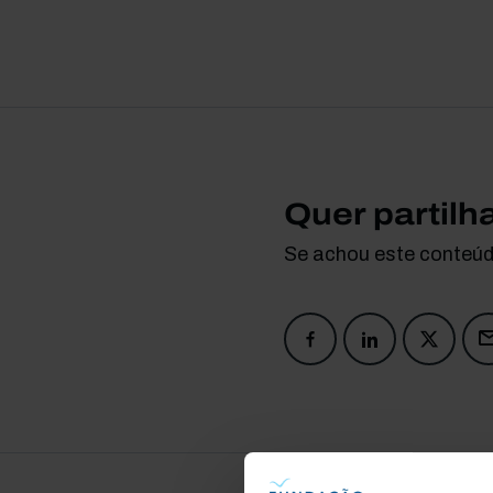
Quer partilh
Se achou este conteúdo