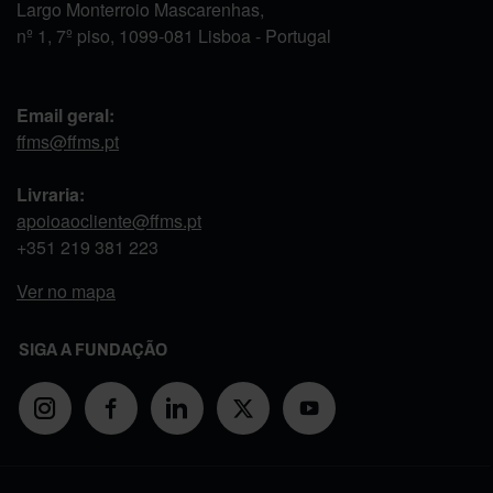
Largo Monterroio Mascarenhas,
nº 1, 7º piso, 1099-081 Lisboa - Portugal
Email geral:
ffms@ffms.pt
Livraria:
apoioaocliente@ffms.pt
+351
219 381 223
Ver no mapa
SIGA A FUNDAÇÃO