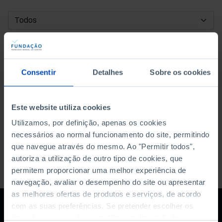
DATA DE INÍCIO
DATA DE FIM
Consentir
Detalhes
Sobre os cookies
ORDENAR POR
Este website utiliza cookies
Utilizamos, por definição, apenas os cookies
necessários ao normal funcionamento do site, permitindo
que navegue através do mesmo. Ao "Permitir todos",
autoriza a utilização de outro tipo de cookies, que
permitem proporcionar uma melhor experiência de
navegação, avaliar o desempenho do site ou apresentar
as melhores ofertas de produtos e serviços, de acordo
com as suas preferências. Se pretender escolher os
tipos de cookies, clique em "Personalizar". Saiba mais