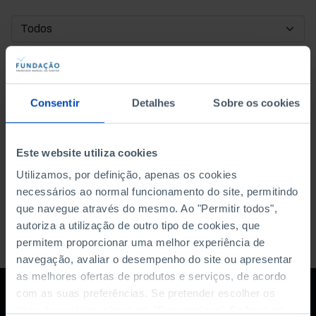
DATA DE INÍCIO
DATA DE FIM
Consentir
Detalhes
Sobre os cookies
ORDENAR POR
Este website utiliza cookies
Utilizamos, por definição, apenas os cookies
necessários ao normal funcionamento do site, permitindo
que navegue através do mesmo. Ao "Permitir todos",
autoriza a utilização de outro tipo de cookies, que
permitem proporcionar uma melhor experiência de
navegação, avaliar o desempenho do site ou apresentar
as melhores ofertas de produtos e serviços, de acordo
com as suas preferências. Se pretender escolher os
tipos de cookies, clique em "Personalizar". Saiba mais