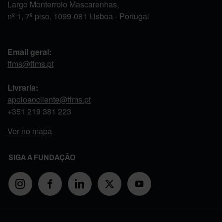
Largo Monterroio Mascarenhas,
nº 1, 7º piso, 1099-081 Lisboa - Portugal
Email geral:
ffms@ffms.pt
Livraria:
apoioaocliente@ffms.pt
+351
219 381 223
Ver no mapa
SIGA A FUNDAÇÃO