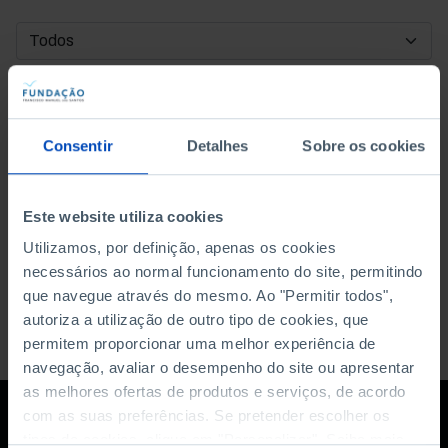
DATA DE INÍCIO
DATA DE FIM
Consentir
Detalhes
Sobre os cookies
ORDENAR POR
Este website utiliza cookies
Utilizamos, por definição, apenas os cookies
necessários ao normal funcionamento do site, permitindo
que navegue através do mesmo. Ao "Permitir todos",
autoriza a utilização de outro tipo de cookies, que
permitem proporcionar uma melhor experiência de
navegação, avaliar o desempenho do site ou apresentar
as melhores ofertas de produtos e serviços, de acordo
com as suas preferências. Se pretender escolher os
tipos de cookies, clique em "Personalizar". Saiba mais