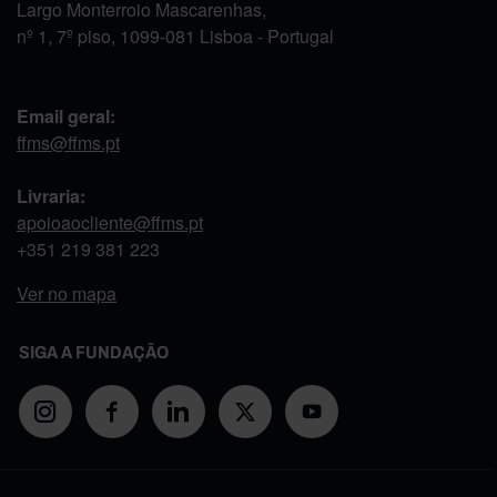
Largo Monterroio Mascarenhas,
nº 1, 7º piso, 1099-081 Lisboa - Portugal
Email geral:
ffms@ffms.pt
Livraria:
apoioaocliente@ffms.pt
+351
219 381 223
Ver no mapa
SIGA A FUNDAÇÃO