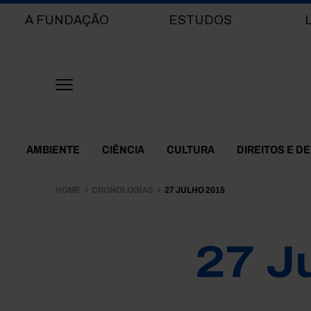
Main navigation
A FUNDAÇÃO
ESTUDOS
Themes Menu
AMBIENTE
CIÊNCIA
CULTURA
DIREITOS E D
HOME
CRONOLOGIAS
27 JULHO 2015
27 J