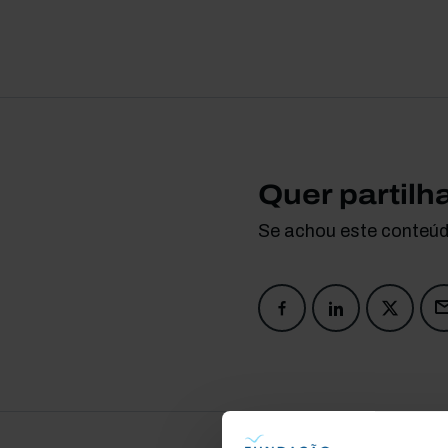
Quer partilh
Se achou este conteúdo