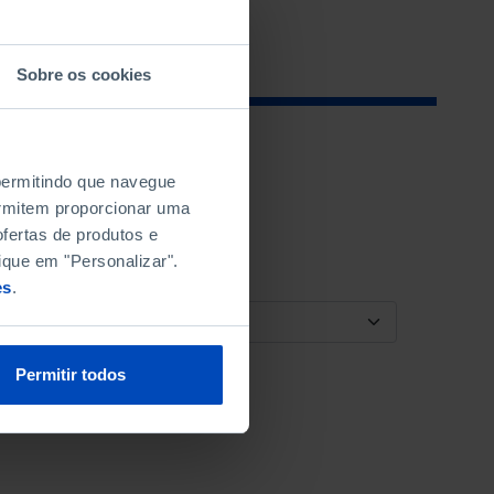
Sobre os cookies
 permitindo que navegue
permitem proporcionar uma
fertas de produtos e
ique em "Personalizar".
es
.
ORDENAR POR
Permitir todos