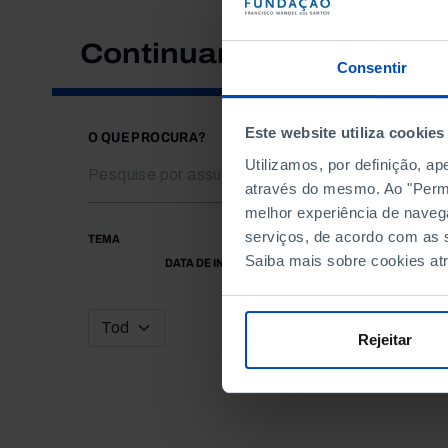
Continuar a pesquisar
Consentir
Este website utiliza cookies
O QUE PROCURA?
Utilizamos, por definição, a
através do mesmo. Ao "Permit
melhor experiência de naveg
serviços, de acordo com as s
TEMA
Saiba mais sobre cookies at
DATA DE INÍCIO
Rejeitar