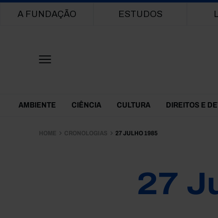
Main navigation
A FUNDAÇÃO
ESTUDOS
Themes Menu
AMBIENTE
CIÊNCIA
CULTURA
DIREITOS E D
HOME
CRONOLOGIAS
27 JULHO 1985
27 J