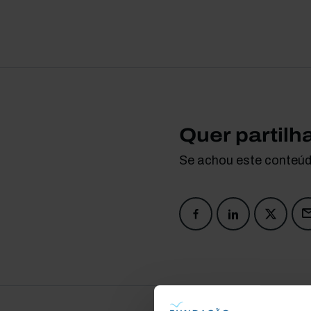
Quer partilh
Se achou este conteúdo