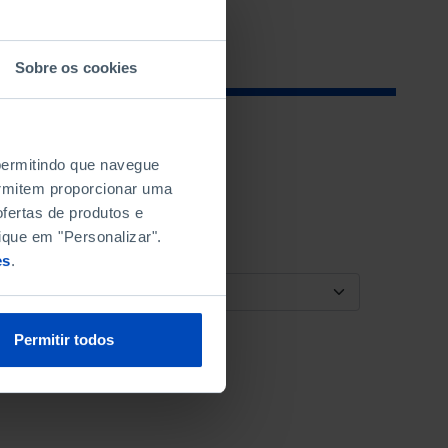
Sobre os cookies
 permitindo que navegue
permitem proporcionar uma
fertas de produtos e
ique em "Personalizar".
es
.
ORDENAR POR
Permitir todos