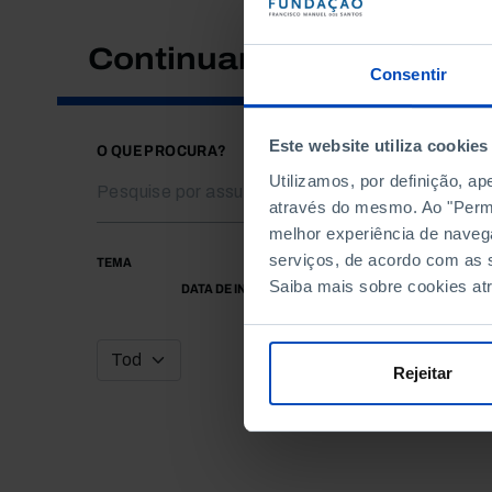
Continuar a pesquisar
Consentir
Este website utiliza cookies
O QUE PROCURA?
Utilizamos, por definição, a
através do mesmo. Ao "Permit
melhor experiência de naveg
serviços, de acordo com as s
TEMA
Saiba mais sobre cookies at
DATA DE INÍCIO
Rejeitar