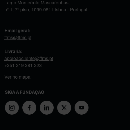
Largo Monterroio Mascarenhas,
nº 1, 7º piso, 1099-081 Lisboa - Portugal
Email geral:
ffms@ffms.pt
Livraria:
apoioaocliente@ffms.pt
+351
219 381 223
Ver no mapa
SIGA A FUNDAÇÃO