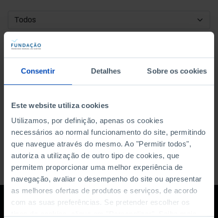
DATA DE INÍCIO
DATA DE FIM
Consentir
Detalhes
Sobre os cookies
ORDENAR POR
Este website utiliza cookies
Utilizamos, por definição, apenas os cookies
necessários ao normal funcionamento do site, permitindo
que navegue através do mesmo. Ao "Permitir todos",
autoriza a utilização de outro tipo de cookies, que
permitem proporcionar uma melhor experiência de
navegação, avaliar o desempenho do site ou apresentar
as melhores ofertas de produtos e serviços, de acordo
com as suas preferências. Se pretender escolher os
tipos de cookies, clique em "Personalizar". Saiba mais