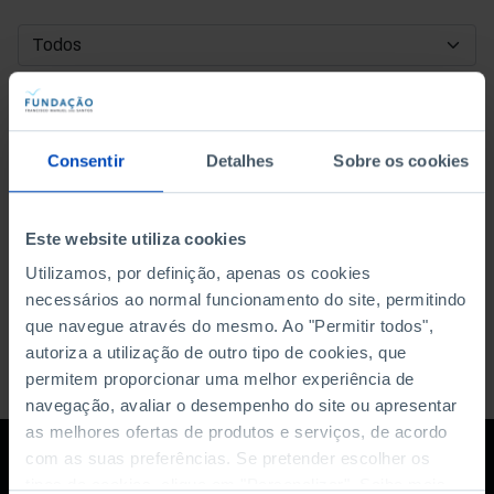
DATA DE INÍCIO
DATA DE FIM
Consentir
Detalhes
Sobre os cookies
ORDENAR POR
Este website utiliza cookies
Utilizamos, por definição, apenas os cookies
necessários ao normal funcionamento do site, permitindo
que navegue através do mesmo. Ao "Permitir todos",
autoriza a utilização de outro tipo de cookies, que
permitem proporcionar uma melhor experiência de
navegação, avaliar o desempenho do site ou apresentar
as melhores ofertas de produtos e serviços, de acordo
com as suas preferências. Se pretender escolher os
tipos de cookies, clique em "Personalizar". Saiba mais