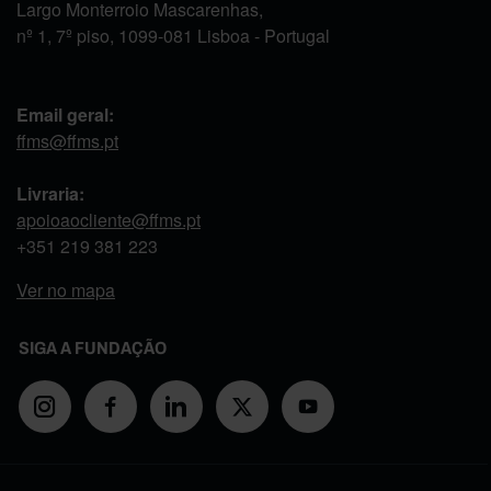
Largo Monterroio Mascarenhas,
nº 1, 7º piso, 1099-081 Lisboa - Portugal
Email geral:
ffms@ffms.pt
Livraria:
apoioaocliente@ffms.pt
+351
219 381 223
Ver no mapa
SIGA A FUNDAÇÃO