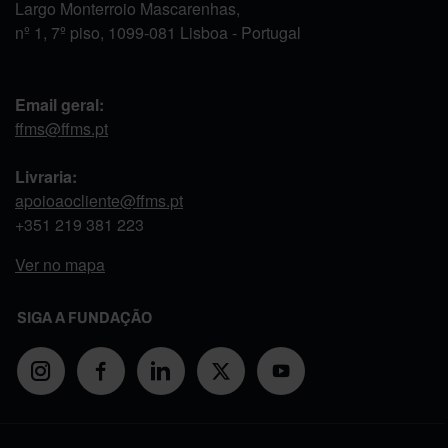
Largo Monterroio Mascarenhas,
nº 1, 7º piso, 1099-081 Lisboa - Portugal
Email geral:
ffms@ffms.pt
Livraria:
apoioaocliente@ffms.pt
+351
219 381 223
Ver no mapa
SIGA A FUNDAÇÃO