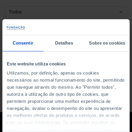
DATA DE INÍCIO
DATA DE FIM
Consentir
Detalhes
Sobre os cookies
ORDENAR POR
Este website utiliza cookies
Utilizamos, por definição, apenas os cookies
necessários ao normal funcionamento do site, permitindo
que navegue através do mesmo. Ao "Permitir todos",
autoriza a utilização de outro tipo de cookies, que
permitem proporcionar uma melhor experiência de
navegação, avaliar o desempenho do site ou apresentar
as melhores ofertas de produtos e serviços, de acordo
com as suas preferências. Se pretender escolher os
tipos de cookies, clique em "Personalizar". Saiba mais