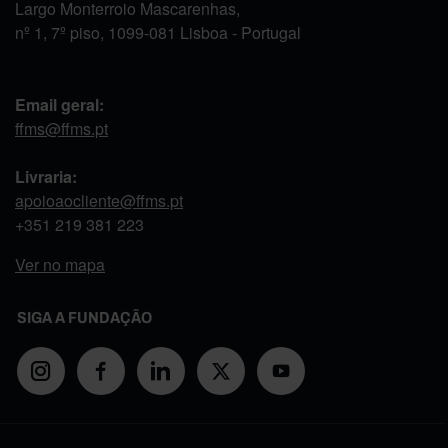
Largo Monterroio Mascarenhas,
nº 1, 7º piso, 1099-081 Lisboa - Portugal
Email geral:
ffms@ffms.pt
Livraria:
apoioaocliente@ffms.pt
+351
219 381 223
Ver no mapa
SIGA A FUNDAÇÃO