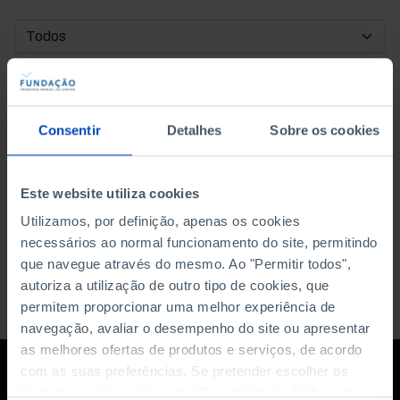
DATA DE INÍCIO
DATA DE FIM
Consentir
Detalhes
Sobre os cookies
ORDENAR POR
Este website utiliza cookies
Utilizamos, por definição, apenas os cookies
necessários ao normal funcionamento do site, permitindo
que navegue através do mesmo. Ao "Permitir todos",
autoriza a utilização de outro tipo de cookies, que
permitem proporcionar uma melhor experiência de
navegação, avaliar o desempenho do site ou apresentar
as melhores ofertas de produtos e serviços, de acordo
com as suas preferências. Se pretender escolher os
tipos de cookies, clique em "Personalizar". Saiba mais