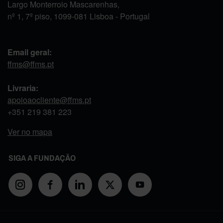
Largo Monterroio Mascarenhas,
nº 1, 7º piso, 1099-081 Lisboa - Portugal
Email geral:
ffms@ffms.pt
Livraria:
apoioaocliente@ffms.pt
+351
219 381 223
Ver no mapa
SIGA A FUNDAÇÃO