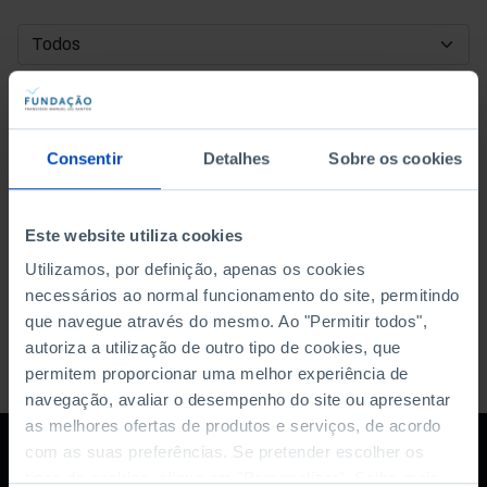
DATA DE INÍCIO
DATA DE FIM
Consentir
Detalhes
Sobre os cookies
ORDENAR POR
Este website utiliza cookies
Utilizamos, por definição, apenas os cookies
necessários ao normal funcionamento do site, permitindo
que navegue através do mesmo. Ao "Permitir todos",
autoriza a utilização de outro tipo de cookies, que
permitem proporcionar uma melhor experiência de
navegação, avaliar o desempenho do site ou apresentar
as melhores ofertas de produtos e serviços, de acordo
com as suas preferências. Se pretender escolher os
tipos de cookies, clique em "Personalizar". Saiba mais