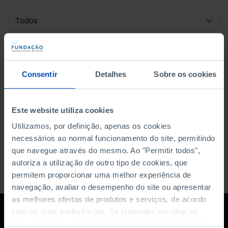
DATA DE INÍCIO
DATA DE FIM
Consentir
Detalhes
Sobre os cookies
ORDENAR POR
Este website utiliza cookies
Utilizamos, por definição, apenas os cookies
necessários ao normal funcionamento do site, permitindo
que navegue através do mesmo. Ao "Permitir todos",
autoriza a utilização de outro tipo de cookies, que
permitem proporcionar uma melhor experiência de
navegação, avaliar o desempenho do site ou apresentar
as melhores ofertas de produtos e serviços, de acordo
com as suas preferências. Se pretender escolher os
tipos de cookies, clique em "Personalizar". Saiba mais