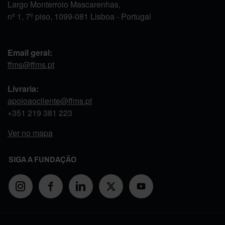
Largo Monterroio Mascarenhas,
nº 1, 7º piso, 1099-081 Lisboa - Portugal
Email geral:
ffms@ffms.pt
Livraria:
apoioaocliente@ffms.pt
+351
219 381 223
Ver no mapa
SIGA A FUNDAÇÃO