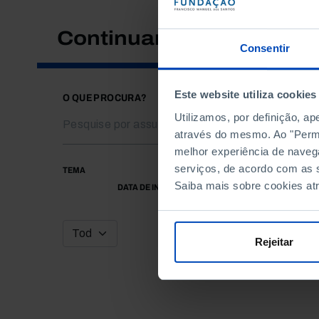
Continuar a pesquisar
Consentir
Este website utiliza cookies
O QUE PROCURA?
Utilizamos, por definição, a
através do mesmo. Ao "Permit
melhor experiência de naveg
serviços, de acordo com as s
TEMA
Saiba mais sobre cookies at
DATA DE INÍCIO
Rejeitar