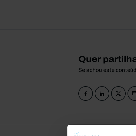
Quer partilh
Se achou este conteúdo