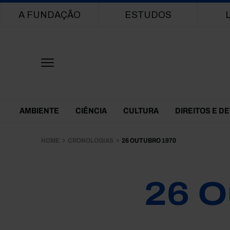
Main navigation
A FUNDAÇÃO
ESTUDOS
Themes Menu
AMBIENTE
CIÊNCIA
CULTURA
DIREITOS E D
HOME
CRONOLOGIAS
26 OUTUBRO 1970
26 O