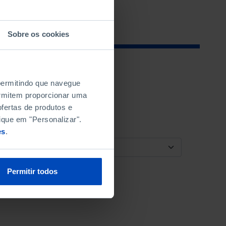
Sobre os cookies
 permitindo que navegue
permitem proporcionar uma
fertas de produtos e
ique em "Personalizar".
es
.
ORDENAR POR
Permitir todos