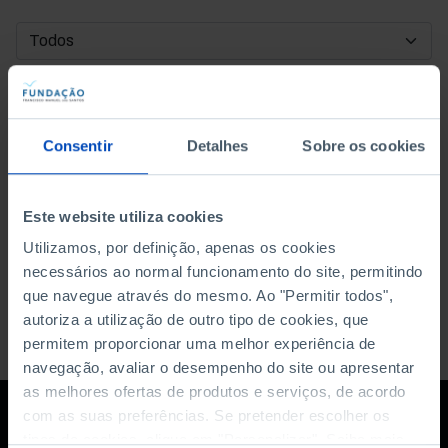
DATA DE INÍCIO
DATA DE FIM
Consentir
Detalhes
Sobre os cookies
ORDENAR POR
Este website utiliza cookies
Utilizamos, por definição, apenas os cookies
necessários ao normal funcionamento do site, permitindo
que navegue através do mesmo. Ao "Permitir todos",
autoriza a utilização de outro tipo de cookies, que
permitem proporcionar uma melhor experiência de
navegação, avaliar o desempenho do site ou apresentar
as melhores ofertas de produtos e serviços, de acordo
com as suas preferências. Se pretender escolher os
tipos de cookies, clique em "Personalizar". Saiba mais