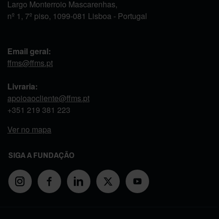
Largo Monterroio Mascarenhas,
nº 1, 7º piso, 1099-081 Lisboa - Portugal
Email geral:
ffms@ffms.pt
Livraria:
apoioaocliente@ffms.pt
+351
219 381 223
Ver no mapa
SIGA A FUNDAÇÃO