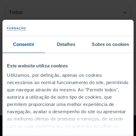
DATA DE INÍCIO
DATA DE FIM
Consentir
Detalhes
Sobre os cookies
ORDENAR POR
Este website utiliza cookies
Utilizamos, por definição, apenas os cookies
necessários ao normal funcionamento do site, permitindo
que navegue através do mesmo. Ao "Permitir todos",
autoriza a utilização de outro tipo de cookies, que
permitem proporcionar uma melhor experiência de
navegação, avaliar o desempenho do site ou apresentar
as melhores ofertas de produtos e serviços, de acordo
com as suas preferências. Se pretender escolher os
tipos de cookies, clique em "Personalizar". Saiba mais