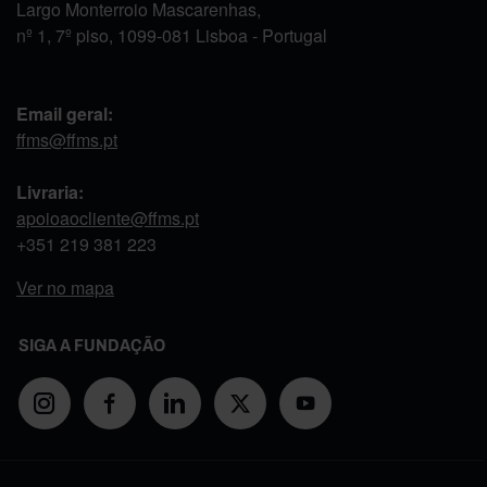
Largo Monterroio Mascarenhas,
nº 1, 7º piso, 1099-081 Lisboa - Portugal
Email geral:
ffms@ffms.pt
Livraria:
apoioaocliente@ffms.pt
+351
219 381 223
Ver no mapa
SIGA A FUNDAÇÃO