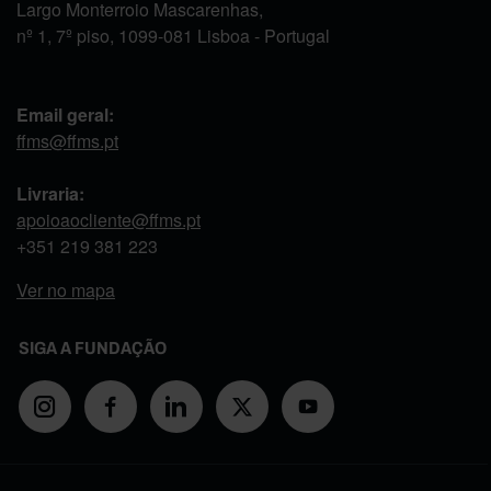
Largo Monterroio Mascarenhas,
nº 1, 7º piso, 1099-081 Lisboa - Portugal
Email geral:
ffms@ffms.pt
Livraria:
apoioaocliente@ffms.pt
+351
219 381 223
Ver no mapa
SIGA A FUNDAÇÃO