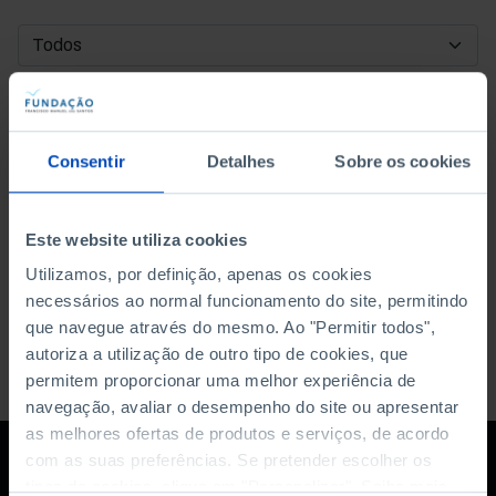
DATA DE INÍCIO
DATA DE FIM
Consentir
Detalhes
Sobre os cookies
ORDENAR POR
Este website utiliza cookies
Utilizamos, por definição, apenas os cookies
necessários ao normal funcionamento do site, permitindo
que navegue através do mesmo. Ao "Permitir todos",
autoriza a utilização de outro tipo de cookies, que
permitem proporcionar uma melhor experiência de
navegação, avaliar o desempenho do site ou apresentar
as melhores ofertas de produtos e serviços, de acordo
com as suas preferências. Se pretender escolher os
tipos de cookies, clique em "Personalizar". Saiba mais