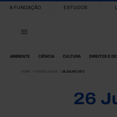
Main navigation
A FUNDAÇÃO
ESTUDOS
Themes Menu
AMBIENTE
CIÊNCIA
CULTURA
DIREITOS E D
HOME
CRONOLOGIAS
26 JULHO 1971
26 J