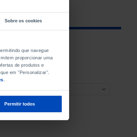
Sobre os cookies
 permitindo que navegue
permitem proporcionar uma
fertas de produtos e
ique em "Personalizar".
es
.
ORDENAR POR
Permitir todos