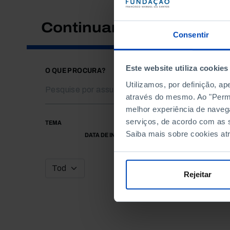
Continuar a pesquisar
Consentir
Este website utiliza cookies
O QUE PROCURA?
Utilizamos, por definição, a
através do mesmo. Ao "Permit
melhor experiência de naveg
serviços, de acordo com as s
TEMA
Saiba mais sobre cookies at
DATA DE INÍCIO
Rejeitar