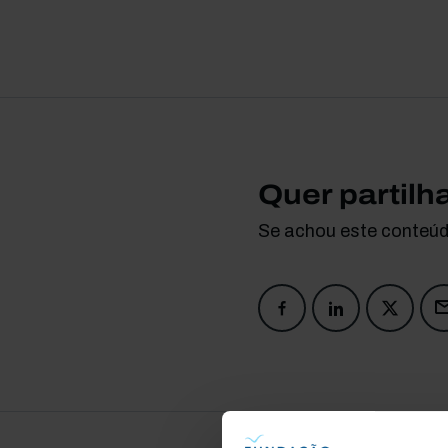
Quer partilh
Se achou este conteúdo