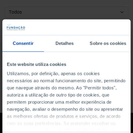
DATA DE INÍCIO
DATA DE FIM
Consentir
Detalhes
Sobre os cookies
ORDENAR POR
Este website utiliza cookies
Utilizamos, por definição, apenas os cookies
necessários ao normal funcionamento do site, permitindo
que navegue através do mesmo. Ao "Permitir todos",
autoriza a utilização de outro tipo de cookies, que
permitem proporcionar uma melhor experiência de
navegação, avaliar o desempenho do site ou apresentar
as melhores ofertas de produtos e serviços, de acordo
com as suas preferências. Se pretender escolher os
tipos de cookies, clique em "Personalizar". Saiba mais