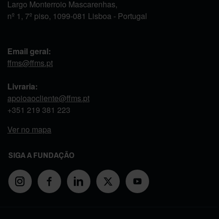
Largo Monterroio Mascarenhas,
nº 1, 7º piso, 1099-081 Lisboa - Portugal
Email geral:
ffms@ffms.pt
Livraria:
apoioaocliente@ffms.pt
+351
219 381 223
Ver no mapa
SIGA A FUNDAÇÃO