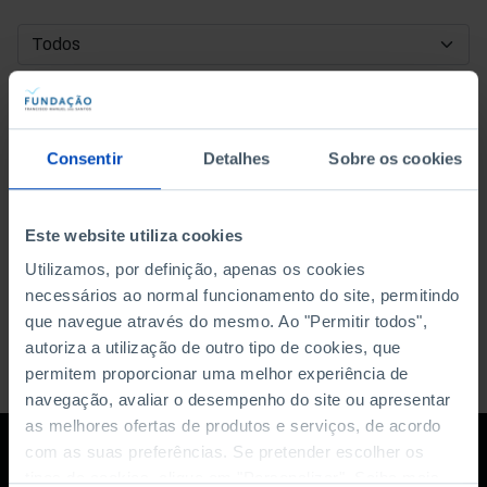
DATA DE INÍCIO
DATA DE FIM
Consentir
Detalhes
Sobre os cookies
ORDENAR POR
Este website utiliza cookies
Utilizamos, por definição, apenas os cookies
necessários ao normal funcionamento do site, permitindo
que navegue através do mesmo. Ao "Permitir todos",
autoriza a utilização de outro tipo de cookies, que
permitem proporcionar uma melhor experiência de
navegação, avaliar o desempenho do site ou apresentar
as melhores ofertas de produtos e serviços, de acordo
com as suas preferências. Se pretender escolher os
tipos de cookies, clique em "Personalizar". Saiba mais