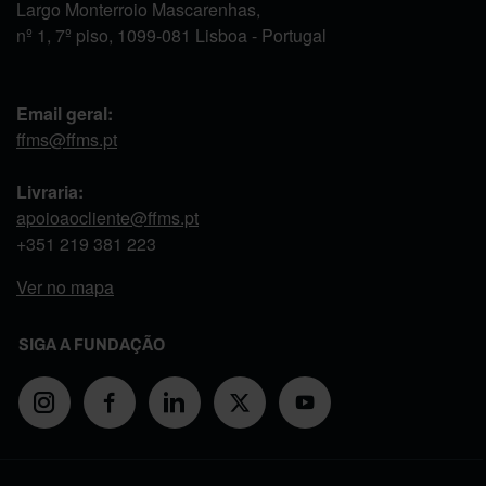
Largo Monterroio Mascarenhas,
nº 1, 7º piso, 1099-081 Lisboa - Portugal
Email geral:
ffms@ffms.pt
Livraria:
apoioaocliente@ffms.pt
+351
219 381 223
Ver no mapa
SIGA A FUNDAÇÃO