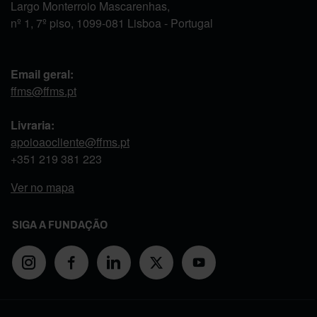
Largo Monterroio Mascarenhas,
nº 1, 7º piso, 1099-081 Lisboa - Portugal
Email geral:
ffms@ffms.pt
Livraria:
apoioaocliente@ffms.pt
+351
219 381 223
Ver no mapa
SIGA A FUNDAÇÃO