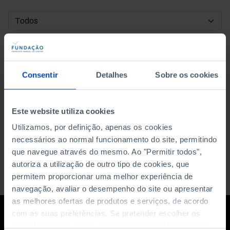
DATA DE INÍCIO
DATA DE FIM
Consentir
Detalhes
Sobre os cookies
ORDENAR POR
Este website utiliza cookies
Utilizamos, por definição, apenas os cookies
necessários ao normal funcionamento do site, permitindo
que navegue através do mesmo. Ao "Permitir todos",
autoriza a utilização de outro tipo de cookies, que
permitem proporcionar uma melhor experiência de
navegação, avaliar o desempenho do site ou apresentar
as melhores ofertas de produtos e serviços, de acordo
com as suas preferências. Se pretender escolher os
tipos de cookies, clique em "Personalizar". Saiba mais