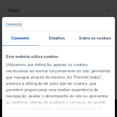
DATA DE INÍCIO
DATA DE FIM
Consentir
Detalhes
Sobre os cookies
ORDENAR POR
Este website utiliza cookies
Utilizamos, por definição, apenas os cookies
necessários ao normal funcionamento do site, permitindo
que navegue através do mesmo. Ao "Permitir todos",
autoriza a utilização de outro tipo de cookies, que
permitem proporcionar uma melhor experiência de
navegação, avaliar o desempenho do site ou apresentar
as melhores ofertas de produtos e serviços, de acordo
com as suas preferências. Se pretender escolher os
tipos de cookies, clique em "Personalizar". Saiba mais