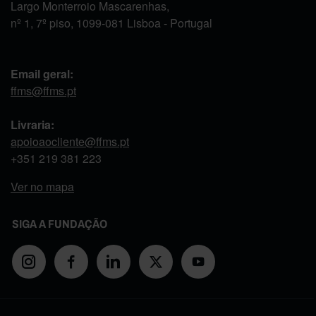
Largo Monterroio Mascarenhas,
nº 1, 7º piso, 1099-081 Lisboa - Portugal
Email geral:
ffms@ffms.pt
Livraria:
apoioaocliente@ffms.pt
+351
219 381 223
Ver no mapa
SIGA A FUNDAÇÃO