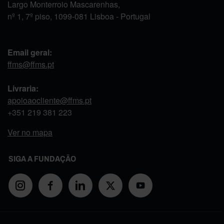
Largo Monterroio Mascarenhas,
nº 1, 7º piso, 1099-081 Lisboa - Portugal
Email geral:
ffms@ffms.pt
Livraria:
apoioaocliente@ffms.pt
+351
219 381 223
Ver no mapa
SIGA A FUNDAÇÃO