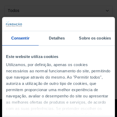
DATA DE INÍCIO
DATA DE FIM
Consentir
Detalhes
Sobre os cookies
ORDENAR POR
Este website utiliza cookies
Utilizamos, por definição, apenas os cookies
necessários ao normal funcionamento do site, permitindo
que navegue através do mesmo. Ao "Permitir todos",
autoriza a utilização de outro tipo de cookies, que
permitem proporcionar uma melhor experiência de
navegação, avaliar o desempenho do site ou apresentar
as melhores ofertas de produtos e serviços, de acordo
com as suas preferências. Se pretender escolher os
tipos de cookies, clique em "Personalizar". Saiba mais