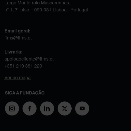
Largo Monterroio Mascarenhas,
nº 1, 7º piso, 1099-081 Lisboa - Portugal
Email geral:
ffms@ffms.pt
Livraria:
apoioaocliente@ffms.pt
+351
219 381 223
Ver no mapa
SIGA A FUNDAÇÃO