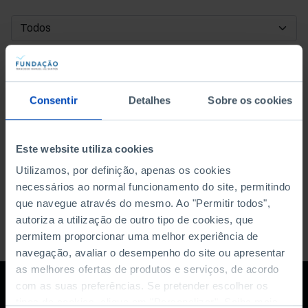
DATA DE INÍCIO
DATA DE FIM
Consentir
Detalhes
Sobre os cookies
ORDENAR POR
Este website utiliza cookies
Utilizamos, por definição, apenas os cookies
necessários ao normal funcionamento do site, permitindo
que navegue através do mesmo. Ao "Permitir todos",
autoriza a utilização de outro tipo de cookies, que
permitem proporcionar uma melhor experiência de
navegação, avaliar o desempenho do site ou apresentar
as melhores ofertas de produtos e serviços, de acordo
com as suas preferências. Se pretender escolher os
tipos de cookies, clique em "Personalizar". Saiba mais