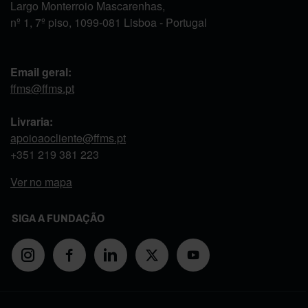
Largo Monterroio Mascarenhas,
nº 1, 7º piso, 1099-081 Lisboa - Portugal
Email geral:
ffms@ffms.pt
Livraria:
apoioaocliente@ffms.pt
+351
219 381 223
Ver no mapa
SIGA A FUNDAÇÃO