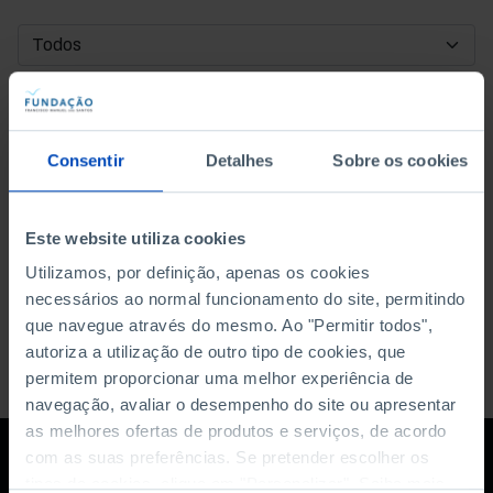
DATA DE INÍCIO
DATA DE FIM
Consentir
Detalhes
Sobre os cookies
ORDENAR POR
Este website utiliza cookies
Utilizamos, por definição, apenas os cookies
necessários ao normal funcionamento do site, permitindo
que navegue através do mesmo. Ao "Permitir todos",
autoriza a utilização de outro tipo de cookies, que
permitem proporcionar uma melhor experiência de
navegação, avaliar o desempenho do site ou apresentar
as melhores ofertas de produtos e serviços, de acordo
com as suas preferências. Se pretender escolher os
tipos de cookies, clique em "Personalizar". Saiba mais