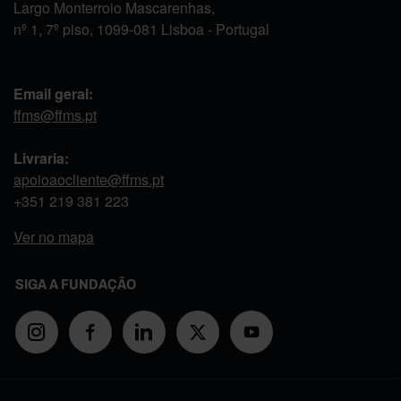
Largo Monterroio Mascarenhas,
nº 1, 7º piso, 1099-081 Lisboa - Portugal
Email geral:
ffms@ffms.pt
Livraria:
apoioaocliente@ffms.pt
+351
219 381 223
Ver no mapa
SIGA A FUNDAÇÃO