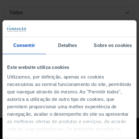
DATA DE INÍCIO
DATA DE FIM
Consentir
Detalhes
Sobre os cookies
ORDENAR POR
Este website utiliza cookies
Utilizamos, por definição, apenas os cookies
necessários ao normal funcionamento do site, permitindo
que navegue através do mesmo. Ao "Permitir todos",
autoriza a utilização de outro tipo de cookies, que
permitem proporcionar uma melhor experiência de
navegação, avaliar o desempenho do site ou apresentar
as melhores ofertas de produtos e serviços, de acordo
com as suas preferências. Se pretender escolher os
tipos de cookies, clique em "Personalizar". Saiba mais