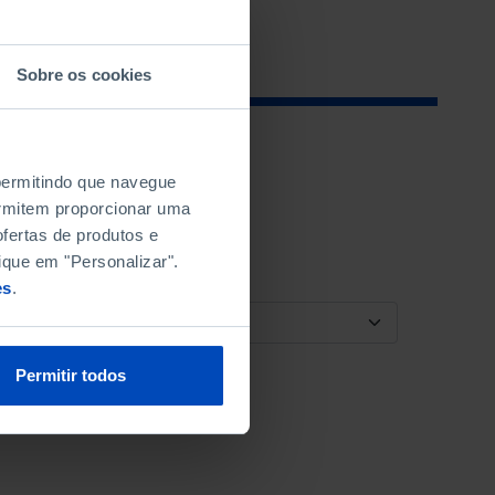
Sobre os cookies
 permitindo que navegue
permitem proporcionar uma
fertas de produtos e
ique em "Personalizar".
es
.
ORDENAR POR
Permitir todos