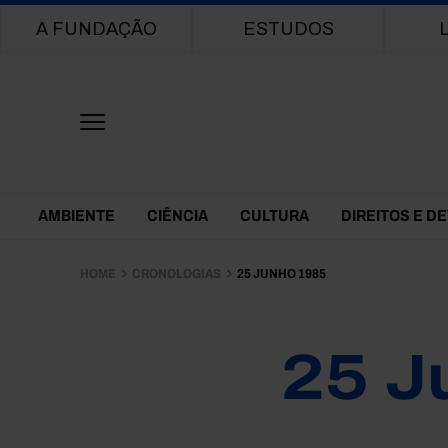
Main navigation
A FUNDAÇÃO
ESTUDOS
Themes Menu
AMBIENTE
CIÊNCIA
CULTURA
DIREITOS E D
HOME
CRONOLOGIAS
25 JUNHO 1985
25 J