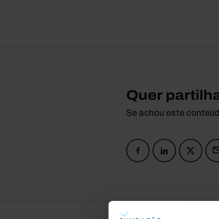
Quer partilh
Se achou este conteúdo