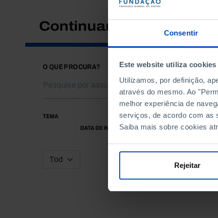
Continuar a pesquisar
Consentir
Este website utiliza cookies
O QUE PROCURA?
Utilizamos, por definição, a
através do mesmo. Ao "Permit
melhor experiência de naveg
serviços, de acordo com as s
TEMA
Saiba mais sobre cookies at
DATA DE INÍCIO
Rejeitar