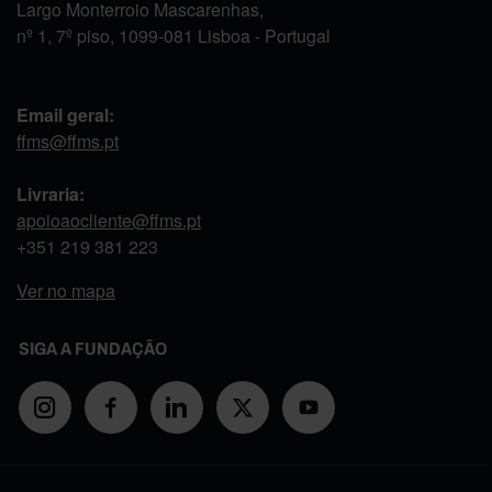
Largo Monterroio Mascarenhas,
nº 1, 7º piso, 1099-081 Lisboa - Portugal
Email geral:
ffms@ffms.pt
Livraria:
apoioaocliente@ffms.pt
+351
219 381 223
Ver no mapa
SIGA A FUNDAÇÃO