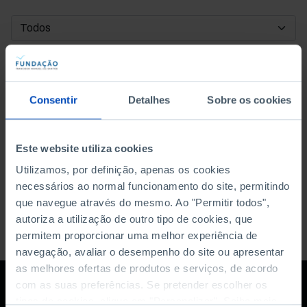
DATA DE INÍCIO
DATA DE FIM
Consentir
Detalhes
Sobre os cookies
ORDENAR POR
Este website utiliza cookies
Utilizamos, por definição, apenas os cookies
necessários ao normal funcionamento do site, permitindo
que navegue através do mesmo. Ao "Permitir todos",
autoriza a utilização de outro tipo de cookies, que
permitem proporcionar uma melhor experiência de
navegação, avaliar o desempenho do site ou apresentar
as melhores ofertas de produtos e serviços, de acordo
com as suas preferências. Se pretender escolher os
tipos de cookies, clique em "Personalizar". Saiba mais