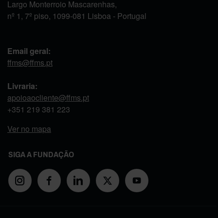
Largo Monterroio Mascarenhas,
nº 1, 7º piso, 1099-081 Lisboa - Portugal
Email geral:
ffms@ffms.pt
Livraria:
apoioaocliente@ffms.pt
+351
219 381 223
Ver no mapa
SIGA A FUNDAÇÃO