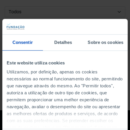
DATA DE INÍCIO
DATA DE FIM
Consentir
Detalhes
Sobre os cookies
ORDENAR POR
Este website utiliza cookies
Utilizamos, por definição, apenas os cookies
necessários ao normal funcionamento do site, permitindo
que navegue através do mesmo. Ao "Permitir todos",
autoriza a utilização de outro tipo de cookies, que
permitem proporcionar uma melhor experiência de
navegação, avaliar o desempenho do site ou apresentar
as melhores ofertas de produtos e serviços, de acordo
com as suas preferências. Se pretender escolher os
tipos de cookies, clique em "Personalizar". Saiba mais