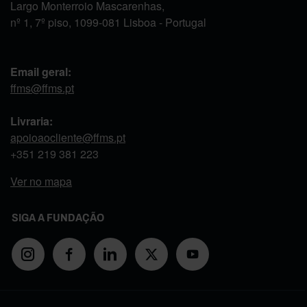
Largo Monterroio Mascarenhas,
nº 1, 7º piso, 1099-081 Lisboa - Portugal
Email geral:
ffms@ffms.pt
Livraria:
apoioaocliente@ffms.pt
+351
219 381 223
Ver no mapa
SIGA A FUNDAÇÃO