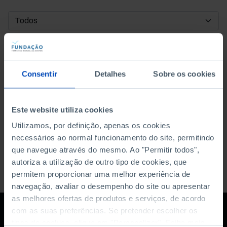
DATA DE INÍCIO
DATA DE FIM
Consentir
Detalhes
Sobre os cookies
ORDENAR POR
Este website utiliza cookies
Utilizamos, por definição, apenas os cookies
necessários ao normal funcionamento do site, permitindo
que navegue através do mesmo. Ao "Permitir todos",
autoriza a utilização de outro tipo de cookies, que
permitem proporcionar uma melhor experiência de
navegação, avaliar o desempenho do site ou apresentar
as melhores ofertas de produtos e serviços, de acordo
com as suas preferências. Se pretender escolher os
tipos de cookies, clique em "Personalizar". Saiba mais