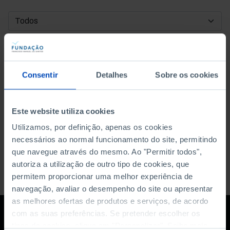
DATA DE INÍCIO
DATA DE FIM
Consentir
Detalhes
Sobre os cookies
ORDENAR POR
Este website utiliza cookies
Utilizamos, por definição, apenas os cookies
necessários ao normal funcionamento do site, permitindo
que navegue através do mesmo. Ao "Permitir todos",
autoriza a utilização de outro tipo de cookies, que
permitem proporcionar uma melhor experiência de
navegação, avaliar o desempenho do site ou apresentar
as melhores ofertas de produtos e serviços, de acordo
com as suas preferências. Se pretender escolher os
tipos de cookies, clique em "Personalizar". Saiba mais