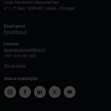
Largo Monterroio Mascarenhas,
nº 1, 7º piso, 1099-081 Lisboa - Portugal
Email geral:
ffms@ffms.pt
Livraria:
apoioaocliente@ffms.pt
+351
219 381 223
Ver no mapa
SIGA A FUNDAÇÃO