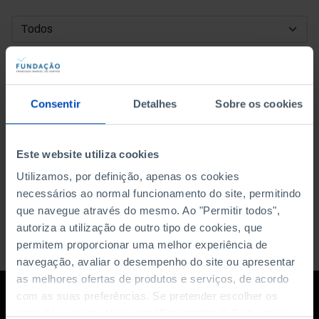
DATA DE INÍCIO
DATA DE FIM
Consentir
Detalhes
Sobre os cookies
ORDENAR POR
Este website utiliza cookies
Utilizamos, por definição, apenas os cookies
necessários ao normal funcionamento do site, permitindo
que navegue através do mesmo. Ao "Permitir todos",
autoriza a utilização de outro tipo de cookies, que
permitem proporcionar uma melhor experiência de
navegação, avaliar o desempenho do site ou apresentar
as melhores ofertas de produtos e serviços, de acordo
com as suas preferências. Se pretender escolher os
tipos de cookies, clique em "Personalizar". Saiba mais