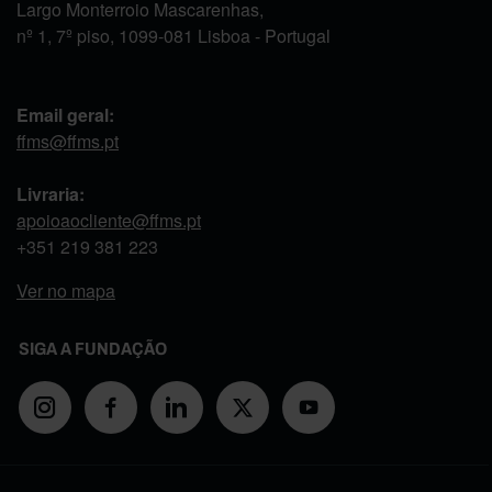
Largo Monterroio Mascarenhas,
nº 1, 7º piso, 1099-081 Lisboa - Portugal
Email geral:
ffms@ffms.pt
Livraria:
apoioaocliente@ffms.pt
+351
219 381 223
Ver no mapa
SIGA A FUNDAÇÃO