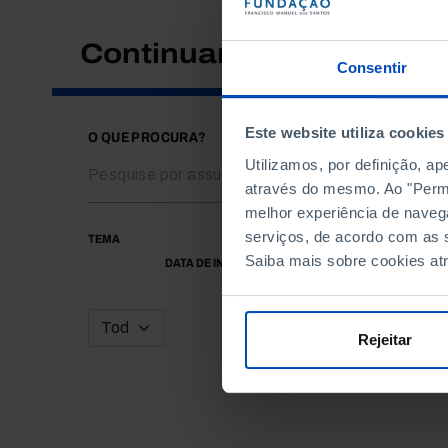
Continuar a pesquisar
Consentir
Este website utiliza cookies
O QUE PROCURA?
Utilizamos, por definição, a
através do mesmo. Ao "Permit
melhor experiência de naveg
serviços, de acordo com as s
TEMA
Saiba mais sobre cookies at
DATA DE INÍCIO
Rejeitar