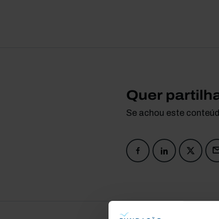
Quer partilh
Se achou este conteúdo