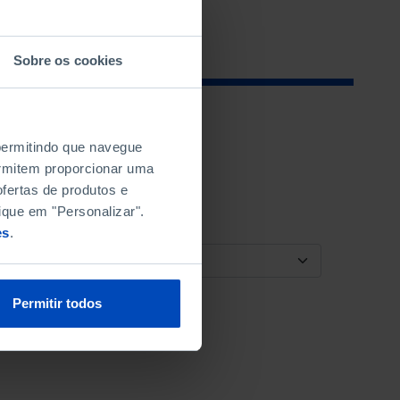
Sobre os cookies
 permitindo que navegue
permitem proporcionar uma
fertas de produtos e
ique em "Personalizar".
es
.
ORDENAR POR
Permitir todos